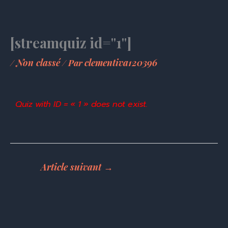
Aller
au
contenu
[streamquiz id="1"]
Non classé
clementiva120396
/
/ Par
Quiz with ID = « 1 » does not exist.
Article suivant
→